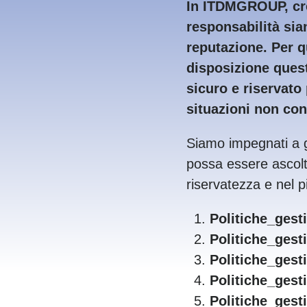
In ITDMGROUP, cre
responsabilità sia
reputazione. Per q
disposizione quest
sicuro e riservato
situazioni non conf
Siamo impegnati a ga
possa essere ascolt
riservatezza e nel pi
Politiche_ges
Politiche_ges
Politiche_ges
Politiche_ges
Politiche_ges