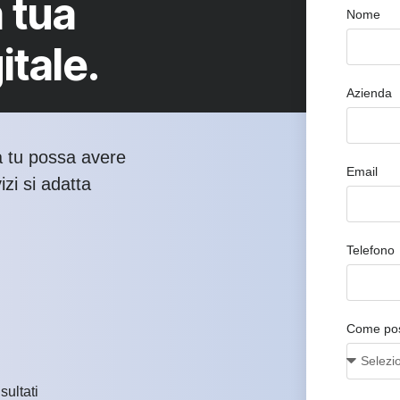
 tua
Nome
itale.
Azienda
a tu possa avere
Email
izi si adatta
Telefono
Come pos
sultati