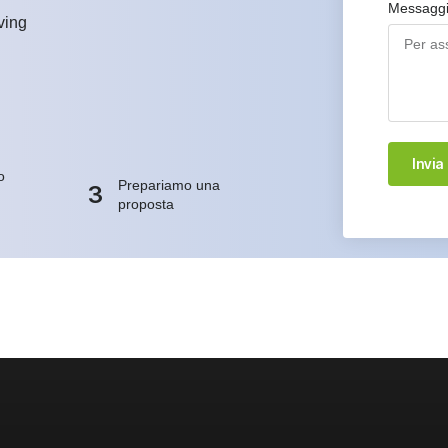
Messagg
ving
Invia
o
Prepariamo una
3
proposta