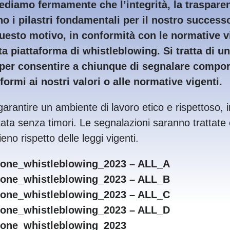
diamo fermamente che l’integrità, la trasparen
no i pilastri fondamentali per il nostro success
uesto motivo, in conformità con le normative v
a piattaforma di whistleblowing. Si tratta di 
 per consentire a chiunque di segnalare compor
ormi ai nostri valori o alle normative vigenti.
rantire un ambiente di lavoro etico e rispettoso, i
ata senza timori. Le segnalazioni saranno trattat
eno rispetto delle leggi vigenti.
tione_whistleblowing_2023 – ALL_A
tione_whistleblowing_2023 – ALL_B
tione_whistleblowing_2023 – ALL_C
tione_whistleblowing_2023 – ALL_D
tione_whistleblowing_2023