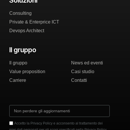
Soluzioni
Consulting
Private & Enterprice ICT
Devops Architect
Il gruppo
Il gruppo
News ed eventi
Value proposition
Casi studio
Carriere
Contatti
Accetto la Privacy Policy e acconsento al trattamento dei
miei dati personali per gli scopi specificati nella Privacy Policy.