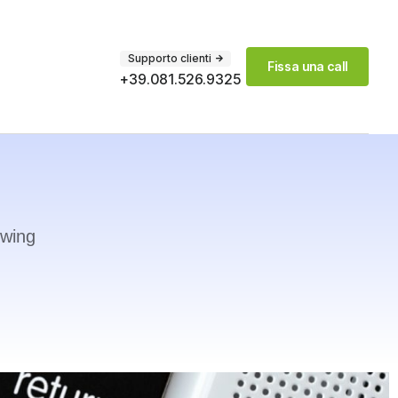
Supporto clienti
Fissa una call
+39.081.526.9325
owing